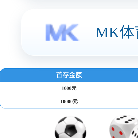
2026-06-09
7.
AC米兰2-0击败拉齐奥，吉鲁与阿尔贝托互骂
2026-07-29
8.
和平精英PEL转会期大瓜，WBG战队花重金
2026-07-23
认识 乐动注册官网
乐动注册官网_乐动（中国） ✅eson推荐🌈「2026好