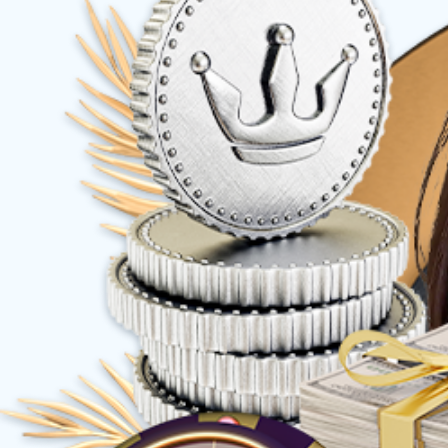
多球迷感到困惑与愤