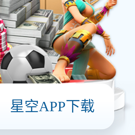
卡位时确实与唐斯有身体
”或“非必要接触”，在
度，认为这是“强硬”而
裁判在场上可能将其视为
犯规”之间的界限模糊，
但联盟需要的是符合规