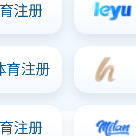
的空间。
许会促使NBA进一步细化关于“篮板卡位”动作的判罚标准。对
联盟的“忽视”也揭示了一个残酷事实：在巨大的商业利益和明
曲折的博弈。恩比德与唐斯的这次冲突，最终可能只会成为漫长
权力与商业的潜台词，却值得所有球迷深思。