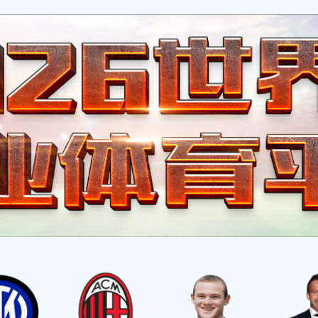
App
关于我们
体育资讯
全球体育盛事
门体育项目。
容实时更新
。