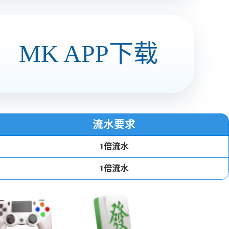
开云网页版登录入口