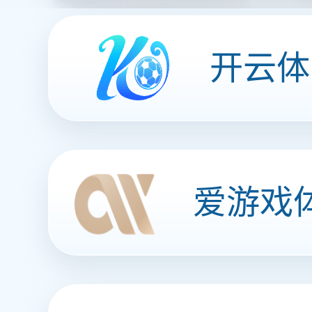
更深层次的原因，或许
上通常能获得更多的判
角是恩比德时，联盟在
绩和票房，进而影响
价值和媒体曝光度上，
“等级制度”，但联盟
种无形压制。
沉默背后的
此外，联盟的沉默也
追加处罚都可能引发
后两分钟报告）来间接
业体育媒体和联盟高
会发生，如果每一次