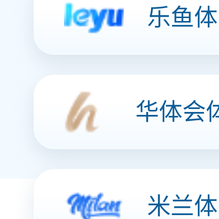
也给了联盟“冷处理”
展望未来，这一事件或
的愤怒需要被看见，但
公平往往需要经历更
但它背后关于规则、
上一篇：
意外！王大雷在间歇期有了新动态，这…